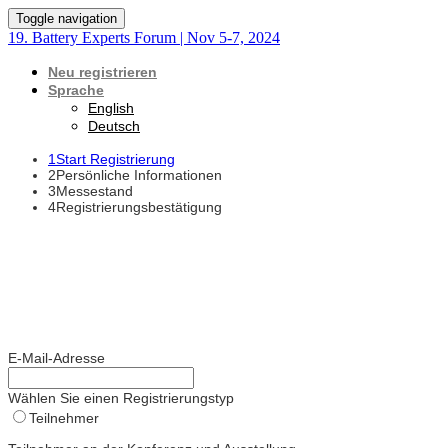
Toggle navigation
19. Battery Experts Forum | Nov 5-7, 2024
Neu registrieren
Sprache
English
Deutsch
1
Start Registrierung
2
Persönliche Informationen
3
Messestand
4
Registrierungsbestätigung
E-Mail-Adresse
Wählen Sie einen Registrierungstyp
Teilnehmer